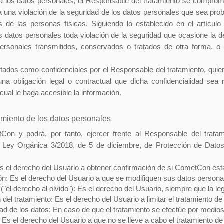
 los datos personales, el Responsable del tratamiento se comprom
a una violación de la seguridad de los datos personales que sea prob
s de las personas físicas. Siguiendo lo establecido en el artícu
os datos personales toda violación de la seguridad que ocasione la de
s personales transmitidos, conservados o tratados de otra forma, 
atados como confidenciales por el Responsable del tratamiento, qui
una obligación legal o contractual que dicha confidencialidad sea
cual le haga accesible la información.
amiento de los datos personales
Con y podrá, por tanto, ejercer frente al Responsable del tratam
Ley Orgánica 3/2018, de 5 de diciembre, de Protección de Datos
el derecho del Usuario a obtener confirmación de si CometCon está t
ón: Es el derecho del Usuario a que se modifiquen sus datos personale
"el derecho al olvido"): Es el derecho del Usuario, siempre que la le
n del tratamiento: Es el derecho del Usuario a limitar el tratamiento 
dad de los datos: En caso de que el tratamiento se efectúe por medio
 Es el derecho del Usuario a que no se lleve a cabo el tratamiento d