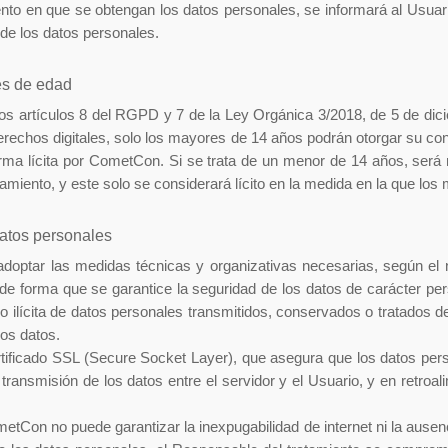
to en que se obtengan los datos personales, se informará al Usuari
 de los datos personales.
es de edad
los artículos 8 del RGPD y 7 de la Ley Orgánica 3/2018, de 5 de dic
erechos digitales, solo los mayores de 14 años podrán otorgar su con
rma lícita por CometCon. Si se trata de un menor de 14 años, será 
atamiento, y este solo se considerará lícito en la medida en la que lo
datos personales
ptar las medidas técnicas y organizativas necesarias, según el n
 de forma que se garantice la seguridad de los datos de carácter pers
 o ilícita de datos personales transmitidos, conservados o tratados 
os datos.
rtificado SSL (Secure Socket Layer), que asegura que los datos per
a transmisión de los datos entre el servidor y el Usuario, y en retroal
tCon no puede garantizar la inexpugabilidad de internet ni la ausenc