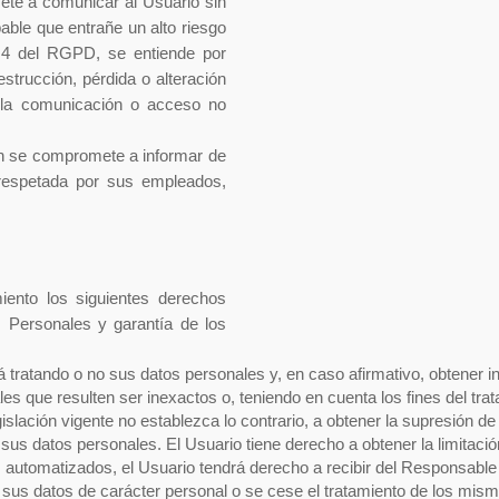
ete a comunicar al Usuario sin
able que entrañe un alto riesgo
lo 4 del RGPD, se entiende por
strucción, pérdida o alteración
o la comunicación o acceso no
en se compromete a informar de
 respetada por sus empleados,
iento los siguientes derechos
 Personales y garantía de los
ratando o no sus datos personales y, en caso afirmativo, obtener inf
s que resulten ser inexactos o, teniendo en cuenta los fines del tra
gislación vigente no establezca lo contrario, a obtener la supresión
de sus datos personales. El Usuario tiene derecho a obtener la limita
s automatizados, el Usuario tendrá derecho a recibir del Responsable
e sus datos de carácter personal o se cese el tratamiento de los mi