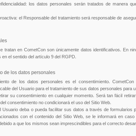
onfidencialidad: los datos personales serán tratados de manera q
proactiva: el Responsable del tratamiento será responsable de asegura
ales
e tratan en CometCon son únicamente datos identificativos. En nin
 en el sentido del artículo 9 del RGPD.
to de los datos personales
miento de los datos personales es el consentimiento. CometCo
cable del Usuario para el tratamiento de sus datos personales para u
tirar su consentimiento en cualquier momento. Será tan fácil retira
 del consentimiento no condicionará el uso del Sitio Web.
 Usuario deba o pueda facilitar sus datos a través de formularios par
acionados con el contenido del Sitio Web, se le informará en cas
 debido a que los mismos sean imprescindibles para el correcto desarr