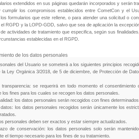
arios extendidos en sus páginas quedarán incorporados y serán trat
zar y cumplir los compromisos establecidos entre CometCon y el Us
los formularios que este rellene, o para atender una solicitud o c
 el RGPD y la LOPD-GDD, salvo que sea de aplicación la excepción p
e actividades de tratamiento que especifica, según sus finalidades,
ircunstancias establecidas en el RGPD.
tamiento de los datos personales
rsonales del Usuario se someterá a los siguientes principios recogi
de la Ley Orgánica 3/2018, de 5 de diciembre, de Protección de Dat
d y transparencia: se requerirá en todo momento el consentimiento 
los fines para los cuales se recogen los datos personales.
finalidad: los datos personales serán recogidos con fines determinados,
 datos: los datos personales recogidos serán únicamente los estric
tratados.
atos personales deben ser exactos y estar siempre actualizados.
 plazo de conservación: los datos personales solo serán mantenid
nte el tiempo necesario para los fines de su tratamiento.