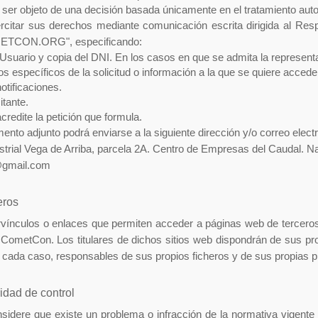
ser objeto de una decisión basada únicamente en el tratamiento automa
ercitar sus derechos mediante comunicación escrita dirigida al Resp
TCON.ORG", especificando:
Usuario y copia del DNI. En los casos en que se admita la representac
os específicos de la solicitud o información a la que se quiere accede
otificaciones.
itante.
redite la petición que formula.
mento adjunto podrá enviarse a la siguiente dirección y/o correo elect
ustrial Vega de Arriba, parcela 2A. Centro de Empresas del Caudal. N
y@gmail.com
eros
pervínculos o enlaces que permiten acceder a páginas web de tercero
CometCon. Los titulares de dichos sitios web dispondrán de sus pro
 cada caso, responsables de sus propios ficheros y de sus propias p
idad de control
sidere que existe un problema o infracción de la normativa vigente 