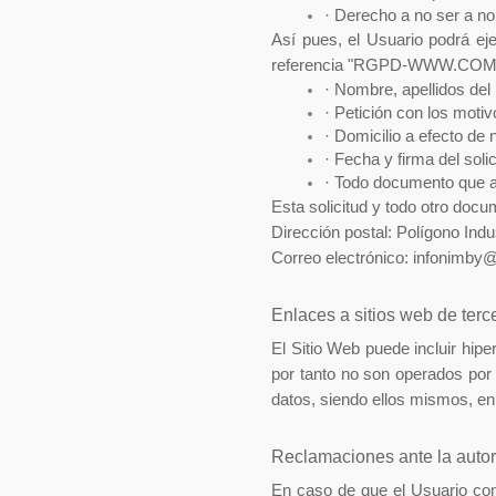
· 
Derecho a no ser a no 
Así pues, el Usuario podrá ej
referencia "RGPD-WWW.COME
· 
Nombre, apellidos del 
· 
Petición con los motiv
· 
Domicilio a efecto de n
· 
Fecha y firma del solic
· 
Todo documento que ac
Esta solicitud y todo otro docu
Dirección postal: Polígono Ind
Correo electrónico: infonimb
Enlaces a sitios web de terc
El Sitio Web puede incluir hi
por tanto no son operados por 
datos, siendo ellos mismos, en
Reclamaciones ante la autor
En caso de que el Usuario con