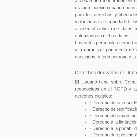
accedan de modo fraudulento a
dilación indebida cuando ocurr
para los derechos y libertade
violación de la seguridad de l
accidental o ilícita de dato
autorizados a dichos datos.
Los datos personales serán tr
y a garantizar por medio de 
asociados, y toda persona a la 
Derechos derivados del trat
El Usuario tiene sobre Comet
reconocidos en el RGPD y la 
derechos digitales:
· 
Derecho de acceso: Es 
· 
Derecho de rectificaci
· 
Derecho de supresión (
· 
Derecho a la limitació
· 
Derecho a la portabili
· 
Derecho de oposición: