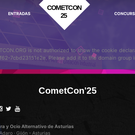
COMETCON
ENTRADAS
CONCUR
25
CON.ORG is not authorized to show the cookie declara
2-7cbd23151e2e. Please add it to the domain group i
CometCon'25
a y Ocio Alternativo de Asturias
Adaro · Gijón - Asturias