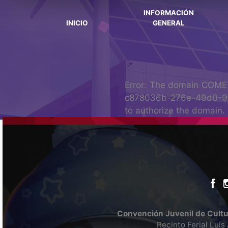
INFORMACIÓN
INICIO
GENERAL
Error: The domain COMET
c878036b-276e-49d0-9f6
to authorize the domain.
Convención Juvenil de Cultur
Recinto Ferial Luis 