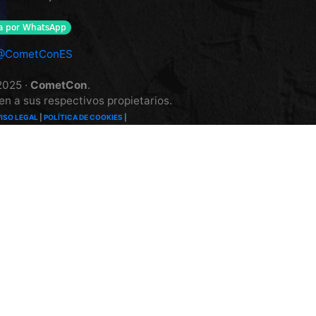
 @CometConES
2025 ·
CometCon
.
n a sus respectivos propietarios.
ISO LEGAL
|
POLÍTICA DE COOKIES
|